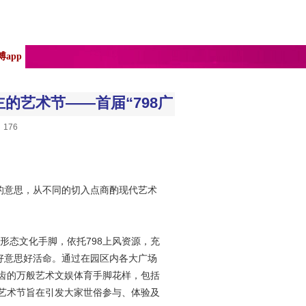
博app
的艺术节——首届“798广
！
：176
的意思，从不同的切入点商酌现代艺术
形态文化手脚，依托798上风资源，充
好意思好活命。通过在园区内各大广场
齿的万般艺术文娱体育手脚花样，包括
艺术节旨在引发大家世俗参与、体验及