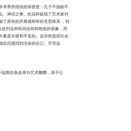
最为学术界所招供的讲授是：孔子不挑剔不
乱、神话之事。此花样延续了艺术家对
裂了原有的庆典感和审好意思体系 ，转
在批判这种民间信仰和艳俗的形象，而
大量是生硬和平直的。这亦然底层社会
借此但愿找到活命的出口。尽管这
不如期在各处举办艺术阛阓，亲子公