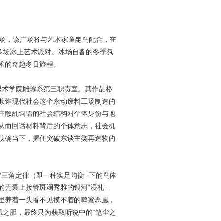
术冰场，该广场将与艺术家童昆鸟配合，在
多场冰上艺术派对。冰场自备的冬季氛
术的奇趣冬日旅程。
意思术学院雕琢系第三职责室。其作品格
欺诈现代社会这个永动废料工场制造的
注散乱词语的社会结构对个体身份与地
从而回话材料背后的个体意志，社会机
载确当下，握住突破东谈主类再造物的
三角定律（即一种实足均衡 ”下的鸟体
壳囊上接管斑斓秀雅的银河“浸礼”，
里养着一头看不见摸不着的噬蜜恶凰，
凰之胆，最终只为获取听说中的“笔尘之