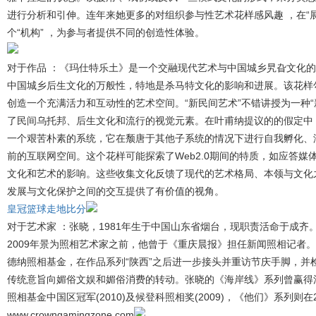
进行分析和引伸。连年来她更多的对组织参与性艺术花样感风趣 ，在“展
个“机构” ，为参与者提供不同的创造性体验。
对于作品 ：《玛仕特乐土》是一个交融现代艺术与中国城乡旯旮文化
中国城乡后生文化的万般性，特地是杀马特文化的影响和进展。该花样
创造一个充满活力和互动性的艺术空间。“新民间艺术”不错讲授为一种
了民间乌托邦、后生文化和流行的视觉元素。在叶甫纳提议的的假定中
一个艰苦朴素的系统，它在颓唐于其他子系统的情况下进行自我孵化、
前的互联网空间。这个花样可能探索了Web2.0期间的特质，如应答
文化和艺术的影响。这些收集文化反馈了现代的艺术格局、本领与文化
发展与文化保护之间的交互提供了有价值的视角。
皇冠篮球走地比分
对于艺术家 ：张晓，1981年生于中国山东省烟台，现职责活命于成齐。
2009年景为照相艺术家之前，他曾于《重庆晨报》担任新闻照相记者。
德纳照相基金，在作品系列“陕西”之后进一步接头并重访节庆手脚，并
传统意旨向媚俗文娱和媚俗消费的转动。张晓的《海岸线》系列曾赢得法国
照相基金中国区冠军(2010)及候登科照相奖(2009)，《他们》系列则
www.crowngamingzone.com