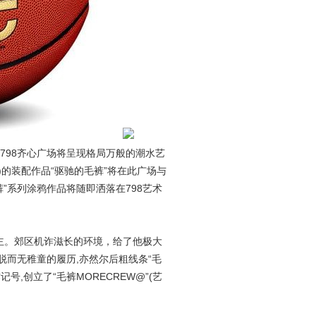
798齐心广场将呈现格局万般的潮水艺
)的装配作品“驱驰的毛裤”将在此广场与
”系列涂鸦作品将随即洒落在798艺术
东谈主。郊区机诈滋长的环境，给了他极大
而无稚童的履历,亦然尔后粗线条“毛
号,创立了“毛裤MORECREW@”(艺