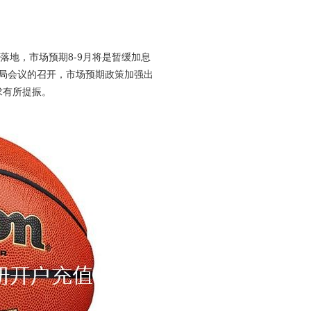
落地，市场预期8-9月将是暂缓加息
治局会议的召开，市场预期政策加强出
求有所提振。