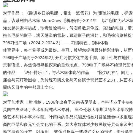
对于作品 ：《跑进冬日的毛腿 ，带出一派雪花》为“驱驰的毛腿 ，探
品，该系列由艺术家 MoreCrew 毛裤创作于2014年 ，以“毛腿”
知发起探索与挑战，珍贵冒险精神，号召勇敢息争脱。驱驰的毛腿，带
拖长毛腿的影子，满天荡漾的雪花，藏进影子的深处，和毛裤沿路捕捉
798习惯广场（2024.2-2024.3）——习惯特色，别样体验
体育界中，每个希望成为最好。皇冠，希望您提供最好博彩体验，从而
798电子广场将于2024年2月开启习惯文化主题手脚。原土性与在地
景和语境，亦然值得寻根探索的垂危地点。798电子广场将不绝现代艺
的作品——“玛仕特乐土”，与艺术家张晓的作品——“怪力乱神”。同
庙会与花灯游园会，为传统习惯文化与习俗赋予现代艺术之力，从艺术
闇练又目生的中邦原土文化。
对于艺术家 ：叶甫纳，1986年出身于云南省昆明市，本科毕业于中
英国中央圣马丁艺术学院纯艺术专科。 当今伦敦大学斯莱德艺术学院
验艺术与科本事术学院。叶甫纳的作品总能反馈她对普通活命中多重现
商酌巨擘和多元社会文化的干系。如大家媒体对少数民族等旯旮东谈主物
雅下捏造的状态。以援用 、戏仿或反讽一些模式文化的形式，来分类