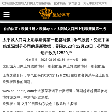
欧博注册-太阳城入口网上彩票赌博第一把都能赢 | 争气股份：凭证中国结算深圳
分公司的最新数据，界限2023年12月20日，公司激动户数为12520户
你的位置：
欧博注册
>
欧博app
> 太阳城入口网上彩票赌博第一把
太阳城入口网上彩票赌博第一把都能赢 | 争气股份：凭证中国
都能赢 | 争气股份：凭证中国结算深圳分公司的最新数据，界限
结算深圳分公司的最新数据，界限2023年12月20日，公司激
2023年12月20日，公司激动户数为12520户
动户数为12520户
发布日期：2025-08-03 03:34 点击次数：166
太阳城入口网上彩票赌博第一把都能赢 网上彩票赌博第一把都能赢
证券之星音问，争气股份(301092)12月23日在投资者关系平台上回复
投资者温雅的问题。
www.coupontaj.com十大菠菜靠谱平台据报道，近期越来越明星参与
博彩游戏中，中热情超过热爱。
投资者：问12月20日激动东说念主数几许？多谢