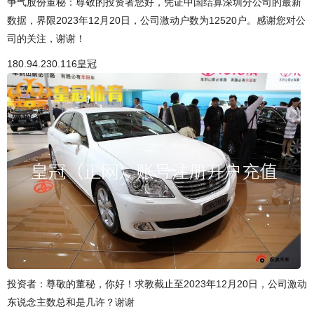
争气股份董秘：尊敬的投资者您好，凭证中国结算深圳分公司的最新
数据，界限2023年12月20日，公司激动户数为12520户。感谢您对公
司的关注，谢谢！
180.94.230.116皇冠
投资者：尊敬的董秘，你好！求教截止至2023年12月20日，公司激动
东说念主数总和是几许？谢谢