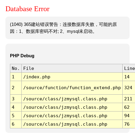
Database Error
(1040) 365建站错误警告：连接数据库失败，可能的原
因：1、数据库密码不对; 2、mysql未启动。
PHP Debug
No.
File
Line
1
/index.php
14
2
/source/function/function_extend.php
324
3
/source/class/jzmysql.class.php
211
4
/source/class/jzmysql.class.php
62
5
/source/class/jzmysql.class.php
94
6
/source/class/jzmysql.class.php
76