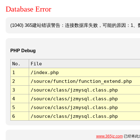
Database Error
(1040) 365建站错误警告：连接数据库失败，可能的原因：1、数
PHP Debug
No.
File
1
/index.php
2
/source/function/function_extend.php
3
/source/class/jzmysql.class.php
4
/source/class/jzmysql.class.php
5
/source/class/jzmysql.class.php
6
/source/class/jzmysql.class.php
www.365jz.com
已经将此