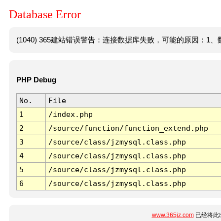
Database Error
(1040) 365建站错误警告：连接数据库失败，可能的原因：1、数
PHP Debug
No.
File
1
/index.php
2
/source/function/function_extend.php
3
/source/class/jzmysql.class.php
4
/source/class/jzmysql.class.php
5
/source/class/jzmysql.class.php
6
/source/class/jzmysql.class.php
www.365jz.com
已经将此