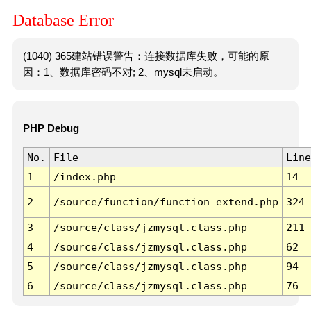
Database Error
(1040) 365建站错误警告：连接数据库失败，可能的原
因：1、数据库密码不对; 2、mysql未启动。
PHP Debug
No.
File
Line
1
/index.php
14
2
/source/function/function_extend.php
324
3
/source/class/jzmysql.class.php
211
4
/source/class/jzmysql.class.php
62
5
/source/class/jzmysql.class.php
94
6
/source/class/jzmysql.class.php
76