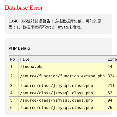
Database Error
(1040) 365建站错误警告：连接数据库失败，可能的原
因：1、数据库密码不对; 2、mysql未启动。
PHP Debug
No.
File
Line
1
/index.php
14
2
/source/function/function_extend.php
324
3
/source/class/jzmysql.class.php
211
4
/source/class/jzmysql.class.php
62
5
/source/class/jzmysql.class.php
94
6
/source/class/jzmysql.class.php
76