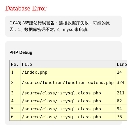
Database Error
(1040) 365建站错误警告：连接数据库失败，可能的原
因：1、数据库密码不对; 2、mysql未启动。
PHP Debug
No.
File
Line
1
/index.php
14
2
/source/function/function_extend.php
324
3
/source/class/jzmysql.class.php
211
4
/source/class/jzmysql.class.php
62
5
/source/class/jzmysql.class.php
94
6
/source/class/jzmysql.class.php
76