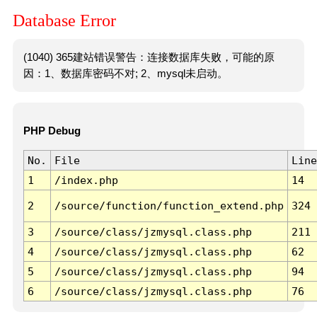
Database Error
(1040) 365建站错误警告：连接数据库失败，可能的原
因：1、数据库密码不对; 2、mysql未启动。
PHP Debug
No.
File
Line
1
/index.php
14
2
/source/function/function_extend.php
324
3
/source/class/jzmysql.class.php
211
4
/source/class/jzmysql.class.php
62
5
/source/class/jzmysql.class.php
94
6
/source/class/jzmysql.class.php
76