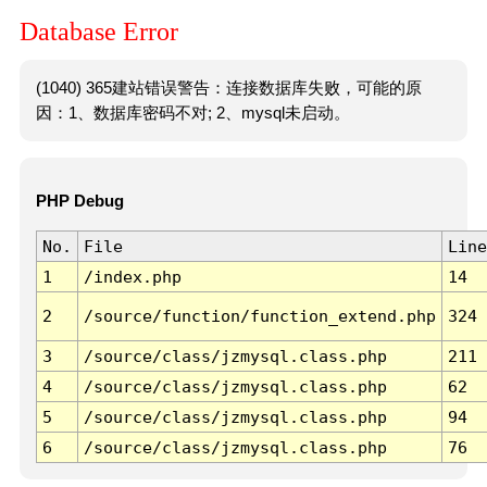
Database Error
(1040) 365建站错误警告：连接数据库失败，可能的原
因：1、数据库密码不对; 2、mysql未启动。
PHP Debug
No.
File
Line
1
/index.php
14
2
/source/function/function_extend.php
324
3
/source/class/jzmysql.class.php
211
4
/source/class/jzmysql.class.php
62
5
/source/class/jzmysql.class.php
94
6
/source/class/jzmysql.class.php
76