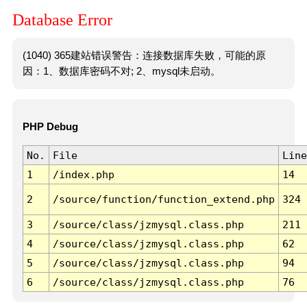
Database Error
(1040) 365建站错误警告：连接数据库失败，可能的原
因：1、数据库密码不对; 2、mysql未启动。
PHP Debug
No.
File
Line
1
/index.php
14
2
/source/function/function_extend.php
324
3
/source/class/jzmysql.class.php
211
4
/source/class/jzmysql.class.php
62
5
/source/class/jzmysql.class.php
94
6
/source/class/jzmysql.class.php
76